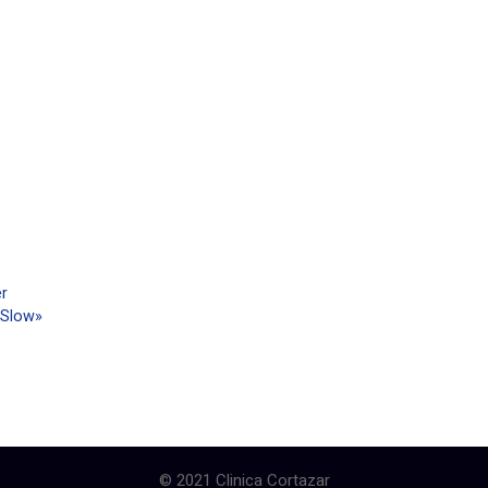
er
a Slow»
© 2021 Clinica Cortazar