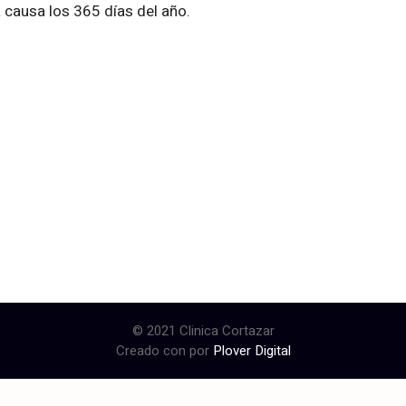
 causa los 365 días del año.
© 2021 Clinica Cortazar
Creado con
por
Plover Digital