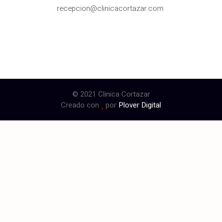
recepcion@clinicacortazar.com
© 2021 Clinica Cortazar
Creado con
por
Plover Digital