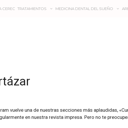
A CEREC
TRATAMIENTOS
MEDICINA DENTAL DEL SUEÑO
AR
rtázar
gram vuelve una de nuestras secciones más aplaudidas, «Cu
larmente en nuestra revista impresa. Pero no te preocupes,